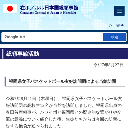
在ホノルル日本国総領事館
Consulate General of Japan in Honolulu
English
検索
総領事館活動
令和7年8月27日
福岡県女子バスケットボール友好訪問団による当館訪問
令和7年8月21日（木曜日）、福岡県女子バスケットボール友
好訪問団の高校生12名が当館を訪問しました。福岡県出身の
春田首席領事が、ハワイ州と福岡県との歴史的な繋がりや交
流の意義について紹介した後、生徒たちからは今回の訪問に
対する抱負が述べられました。