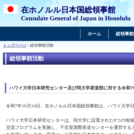
在ホノルル日本国総領事館
Consulate General of Japan in Honolulu
ホーム
総領事館
トップページ
> 総領事館活動
総領事館活動
ハワイ大学日本研究センター及び同大学茶道部に対する令和7
令和7年10月24日、在ホノルル日本国総領事館は、ハワイ大
ハワイ大学日本研究センターは、同大学に設置された8つの地
交流プログラムを実施し、千玄室国際茶道センターを運営する