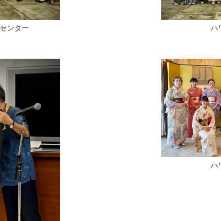
センター
ハ
ハ