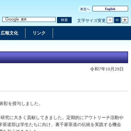
English
本文へ
大
検索
中
文字サイズ変更
小
広報文化
リンク
令和7年10月29日
長表彰を授与しました。
本研究に大きく貢献してきました。定期的にアウトリーチ活動や
学茶道部は学生たちに向け、裏千家茶道の伝統を実践する機会