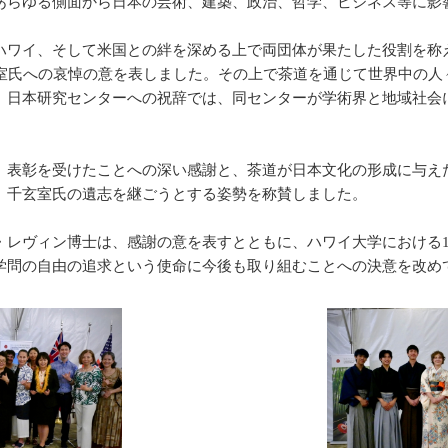
あらゆる側面から日本の芸術、建築、政治、哲学、ビジネス等に影
ハワイ、そして米国との絆を深める上で両団体が果たした役割を称
玄室氏への哀悼の意を表しました。その上で茶道を通じて世界中の人
。日本研究センターへの祝辞では、同センターが学術界と地域社会
、表彰を受けたことへの深い感謝と、茶道が日本文化の形成に与え
、千玄室氏の遺志を継ごうとする姿勢を称賛しました。
・レヴィン博士は、感謝の意を表すとともに、ハワイ大学における1
学問の自由の追求という使命に今後も取り組むことへの決意を改め