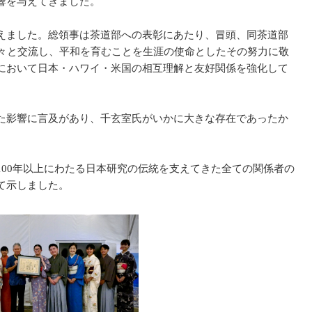
響を与えてきました。
えました。総領事は茶道部への表彰にあたり、冒頭、同茶道部
々と交流し、平和を育むことを生涯の使命としたその努力に敬
において日本・ハワイ・米国の相互理解と友好関係を強化して
た影響に言及があり、千玄室氏がいかに大きな存在であったか
00年以上にわたる日本研究の伝統を支えてきた全ての関係者の
て示しました。