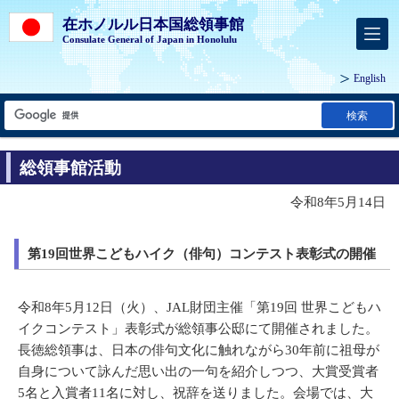
在ホノルル日本国総領事館
Consulate General of Japan in Honolulu
English
検索
総領事館活動
令和8年5月14日
第19回世界こどもハイク（俳句）コンテスト表彰式の開催
令和8年5月12日（火）、JAL財団主催「第19回 世界こどもハ
イクコンテスト」表彰式が総領事公邸にて開催されました。
長徳総領事は、日本の俳句文化に触れながら30年前に祖母が
自身について詠んだ思い出の一句を紹介しつつ、大賞受賞者
5名と入賞者11名に対し、祝辞を送りました。会場では、大