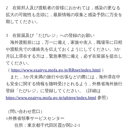
2 在留邦人及び渡航者の皆様におかれては，感染の更なる
拡大の可能性も念頭に，最新情報の収集と感染予防に万全を
期してください。
3 在留届及び「たびレジ」への登録のお願い
海外渡航前には，万一に備え，家族や友人，職場等に日程
や渡航先での連絡先を伝えておくようにしてください。3か
月以上滞在する方は，緊急事態に備え，必ず在留届を提出し
てください。
（
https://www.ezairyu.mofa.go.jp/RRnet/index.html
）
また，3か月未満の旅行や出張などの際には，海外滞在中
も安全に関する情報を随時受けとれるよう，外務省海外旅行
登録「たびレジ」に登録してください。（詳細は
https://www.ezairyu.mofa.go.jp/tabireg/index.html
参照）
（問い合わせ窓口）
○外務省領事サービスセンター
住所：東京都千代田区霞が関2-2-1