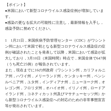
【ポイント】
●米国において新型コロナウイルス感染症例が増加していま
す。
●感染の更なる拡大の可能性に注意し，最新情報を入手し，
感染予防に努めてください。
1 1月21日，米国疾病予防管理センター（CDC）がワシント
ン州において米国で初となる新型コロナウイルス感染症の症
例が確認されたことを発表して以降，米国において感染が拡
大しており，3月10日（米国時間）時点で，米国全体で647例
（うち死亡25例）が報告されています。
また，現在までに16の州政府（ワシントン州，カリフォルニ
ア州，ハワイ州，メリーランド州，ケンタッキー州，ペンシ
ルベニア州，ユタ州，インディアナ州，ニューヨーク州，オ
レゴン州，フロリダ州，オハイオ州，イリノイ州，ロードア
イランド州，コネティカット州及びマサチューセッツ州）か
ら新型コロナウイルス感染症への対応のための非常事態宣言
等が発出されています。