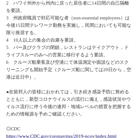
2 ハワイ州外から州内に戻った居住者に14日間の自己隔離
を要請。
3 州政府職員で対応可能な者（non-essential employees）は
今後15日間テレワーク勤務を実施し，民間においても可能な
限り推奨する。
4 10人以上の集会の自粛を要請。
5 バー及びクラブの閉鎖，レストランはテイクアウト，ド
ライブスルーのみへの営業に移行するよう要請。
6 クルーズ船乗客及び空港にて体温測定や面談などのスク
リーニングも開始予定（クルーズ船に関しては20日から，空
港は近日中）。
●在留邦人の皆様におかれては，引き続き感染予防に努める
とともに，新型コロナウイルスの流行に備え，感染状況やウ
イルス流行に伴う今後の連邦・地域レベルの措置を把握する
ための情報源を予めご確認ください。
◎CDC
https://www.CDC.gov/coronavirus/2019-ncov/index.html