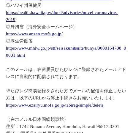
◎ハワイ州保健局
https://health.hawaii.gov/docd/advisories/novel-coronavirus-
2019
◎外務省（海外安全ホームページ）
https://www.anzen.mofa.go.jp/
◎厚生労働省
https://www.mhlw.go.jp/stf/seisakunitsuite/bunya/0000164708_0
0001.html
このメールは，在留届及びたびレジに登録されたメールアド
レスに自動的に配信されております。
※たびレジ簡易登録をされた方でメールの配信を停止したい
方は，以下のURLから停止手続きをお願いいたします。
https://www.ezairyu.mofa.go.jp/tabireg/simple/delete
（在ホノルル日本国総領事館）
住所：1742 Nuuanu Avenue, Honolulu, Hawaii 96817-3201