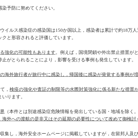
感染予防に努めてください。
ナウイルス感染症の感染国は150か国以上，感染者は累計で約18
ミックと形容されると評価しています。
る強化の可能性もあります
。例えば，国境閉鎖や外出禁止措置が
停止がとられることにより，影響を受ける事例も発生しています。
の海外旅行者が旅行中に感染し，帰国後に感染が発覚する事例が
いて，
検疫の強化や査証の制限等の水際対策強化に係る新たな措置
まいります。
界
（本件とは別途感染症危険情報を発出している国・地域を除く
，海外への渡航の是非又はその延期の必要性について改めて御検討
報収集し，海外安全ホームページに掲載していますが，在留邦人及