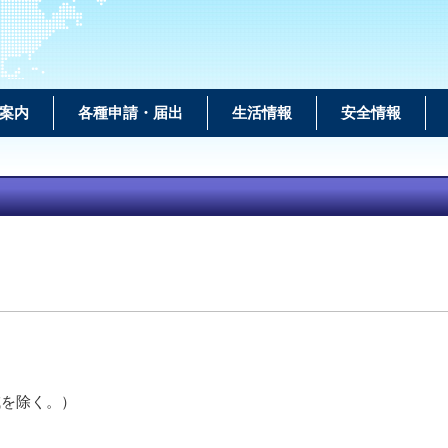
案内
各種申請・届出
生活情報
安全情報
域を除く。）