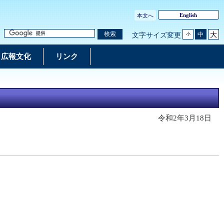
English
本文へ
大
検索
中
文字サイズ変更
小
広報文化
リンク
令和2年3月18日