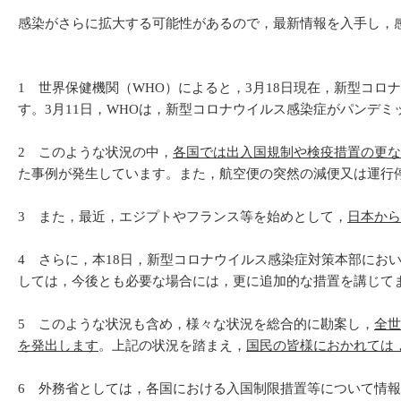
感染がさらに拡大する可能性があるので，最新情報を入手し，
1 世界保健機関（WHO）によると，3月18日現在，新型コロ
す。3月11日，WHOは，新型コロナウイルス感染症がパンデ
2 このような状況の中，
各国では出入国規制や検疫措置の更な
た事例が発生しています。また，航空便の突然の減便又は運行
3 また，最近，エジプトやフランス等を始めとして，
日本から
4 さらに，本18日，新型コロナウイルス感染症対策本部にお
しては，今後とも必要な場合には，更に追加的な措置を講じて
5 このような状況も含め，様々な状況を総合的に勘案し，
全世
を発出します
。上記の状況を踏まえ，
国民の皆様におかれては
6 外務省としては，各国における入国制限措置等について情