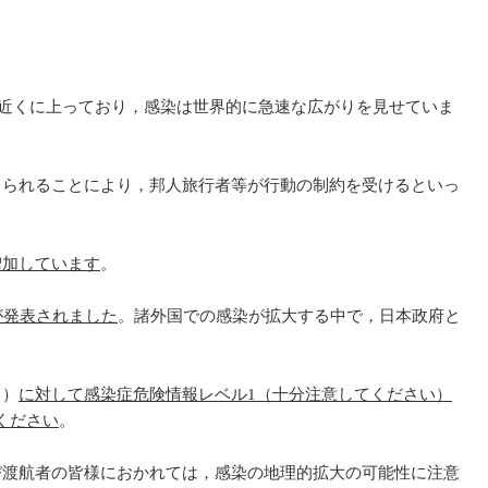
万人近くに上っており，感染は世界的に急速な広がりを見せていま
とられることにより，邦人旅行者等が行動の制約を受けるといっ
増加しています
。
が発表されました
。諸外国での感染が拡大する中で，日本政府と
。）
に対して感染症危険情報レベル1（十分注意してください）
ください
。
び渡航者の皆様におかれては，感染の地理的拡大の可能性に注意