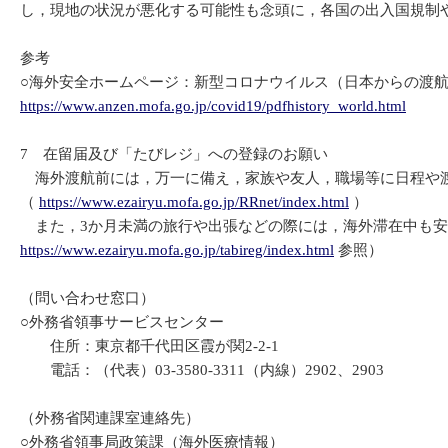
し，現地の状況が悪化する可能性も念頭に，各国の出入国規制
参考
○海外安全ホームページ：新型コロナウイルス（日本からの渡
https://www.anzen.mofa.go.jp/covid19/pdfhistory_world.html
7 在留届及び「たびレジ」への登録のお願い
海外渡航前には，万一に備え，家族や友人，職場等に日程や渡
（
https://www.ezairyu.mofa.go.jp/RRnet/index.html
）
また，3か月未満の旅行や出張などの際には，海外滞在中も安
https://www.ezairyu.mofa.go.jp/tabireg/index.html
参照）
（問い合わせ窓口）
○外務省領事サービスセンター
住所：東京都千代田区霞が関2-2-1
電話：（代表）03-3580-3311（内線）2902、2903
（外務省関連課室連絡先）
○外務省領事局政策課（海外医療情報）