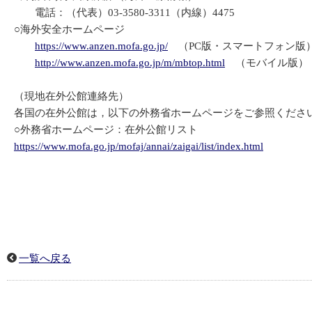
電話：（代表）03-3580-3311（内線）4475
○海外安全ホームページ
https://www.anzen.mofa.go.jp/
（PC版・スマートフォン版
http://www.anzen.mofa.go.jp/m/mbtop.html
（モバイル版）
（現地在外公館連絡先）
各国の在外公館は，以下の外務省ホームページをご参照くださ
○外務省ホームページ：在外公館リスト
https://www.mofa.go.jp/mofaj/annai/zaigai/list/index.html
一覧へ戻る