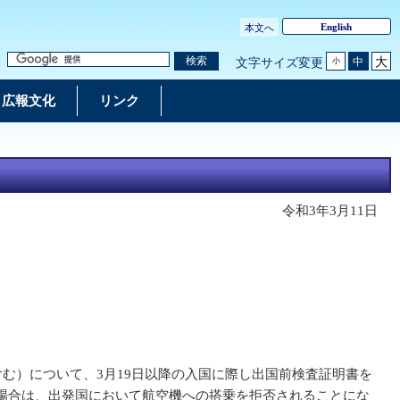
English
本文へ
大
検索
中
文字サイズ変更
小
広報文化
リンク
令和3年3月11日
む）について、3月19日以降の入国に際し出国前検査証明書を
場合は、出発国において航空機への搭乗を拒否されることにな