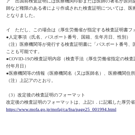
ア 出国前検査証明には医療機関印影または医師の署名が原則
師など権限のある者により作成された検査証明については、医
となりました。
イ ただし、この場合は（厚生労働省が指定する検査証明書フ
●人定事項（氏名、パスポート番号、国籍、生年月日、性別）
（注）医療機関等が発行する検査証明書に「パスポート番号、
ことも可能です。
●COVID-19の検査証明内容（検査手法（厚生労働省指定
付年月日）
●医療機関等の情報（医療機関名（又は医師名）、医療機関住
（注）上記アのとおり。
（3）改定後の検査証明のフォーマット
改定後の検査証明のフォーマットは、上記1．に記載した厚労省
https://www.mofa.go.jp/mofaj/ca/fna/page25_001994.html