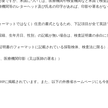
必要ですが、米国については、医療機関や検査機関など米国で検査
療機関等のレターヘッド及び氏名の印字があれば、印影や署名がな
ォーマットではなく）任意の書式となるため、下記項目が全て英語
国籍、生年月日、性別」の記載が無い場合は、検査証明書の余白に
の検査証明書のフォーマットに記載されている採取検体、検査法に限
所、医療機関印影（又は医師の署名））
HPに掲載されています。また、以下の外務省ホームページにも今