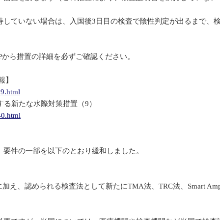
持していない場合は、入国後3日目の検査で陰性判定が出るまで、
Pから措置の詳細を必ずご確認ください。
報】
09.html
する新たな水際対策措置（9）
40.html
、要件の一部を以下のとおり緩和しました。
LEIA）に加え、認められる検査法として新たにTMA法、TRC法、Smar