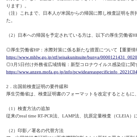
ります）。
（注）これまで、日本人が米国からの帰国に際し検査証明を所
た。
（2）日本への帰国を予定されている方は、以下の厚生労働省H
◎厚生労働省HP：水際対策に係る新たな措置について【重要情
https://www.mhlw.go.jp/stf/seisakunitsuite/bunya/0000121431_002
◎3月5日付け外務省広域情報：新型コロナウイルス感染症に関
https://www.anzen.mofa.go.jp/info/pcwideareaspecificinfo_2021C0
2．出国前検査証明の要件緩和
厚生労働省は、検査証明書のフォーマットを改定するとともに
（1）検査方法の追加
従来のreal time RT-PCR法、LAMP法、抗原定量検査（C
（2）印影／署名の代替方法