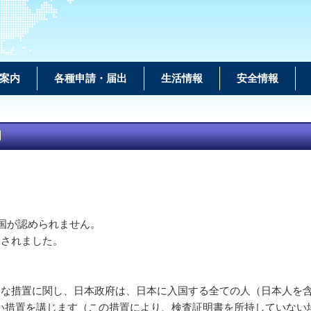
案内
各種申請・届出
生活情報
安全情報
和
入国が認められません。
和されました。
たな措置に関し、日本政府は、日本に入国する全ての人（日本人を含
い措置を講じます（この措置により、検査証明書を所持していない