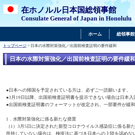
在ホノルル日本国総領事館
Consulate General of Japan in Honolulu
ホーム
総領事館
トップページ
> 日本の水際対策強化／出国前検査証明の要件緩和
日本の水際対策強化／出国前検査証明の要件緩
●日本への帰国を予定されている方は、必ずご一読願います。
●3月19日以降、出国前検査証明書を提示できない場合は日本
●出国前検査証明書のフォーマットが改定され、一部要件が緩
1．水際対策強化に係る新たな措置
（1）3月5日に決定された新型コロナウイルス感染症に係る新
所持していない場合は、検疫法に基づき日本への上陸を認めな