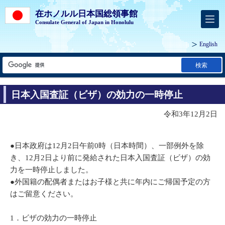
在ホノルル日本国総領事館
Consulate General of Japan in Honolulu
English
検索
日本入国査証（ビザ）の効力の一時停止
令和3年12月2日
●日本政府は12月2日午前0時（日本時間）、一部例外を除
き、12月2日より前に発給された日本入国査証（ビザ）の効
力を一時停止しました。
●外国籍の配偶者またはお子様と共に年内にご帰国予定の方
はご留意ください。
1．ビザの効力の一時停止