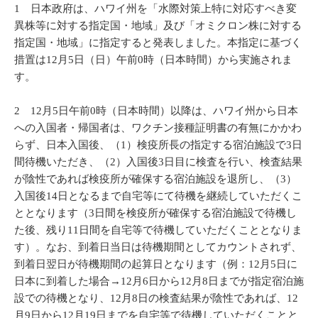
1 日本政府は、ハワイ州を「水際対策上特に対応すべき変
異株等に対する指定国・地域」及び「オミクロン株に対する
指定国・地域」に指定すると発表しました。本指定に基づく
措置は12月5日（日）午前0時（日本時間）から実施されま
す。
2 12月5日午前0時（日本時間）以降は、ハワイ州から日本
への入国者・帰国者は、ワクチン接種証明書の有無にかかわ
らず、日本入国後、（1）検疫所長の指定する宿泊施設で3日
間待機いただき、（2）入国後3日目に検査を行い、検査結果
が陰性であれば検疫所が確保する宿泊施設を退所し、（3）
入国後14日となるまで自宅等にて待機を継続していただくこ
ととなります（3日間を検疫所が確保する宿泊施設で待機し
た後、残り11日間を自宅等で待機していただくこととなりま
す）。なお、到着日当日は待機期間としてカウントされず、
到着日翌日が待機期間の起算日となります（例：12月5日に
日本に到着した場合→12月6日から12月8日までが指定宿泊施
設での待機となり、12月8日の検査結果が陰性であれば、12
月9日から12月19日までを自宅等で待機していただくことと