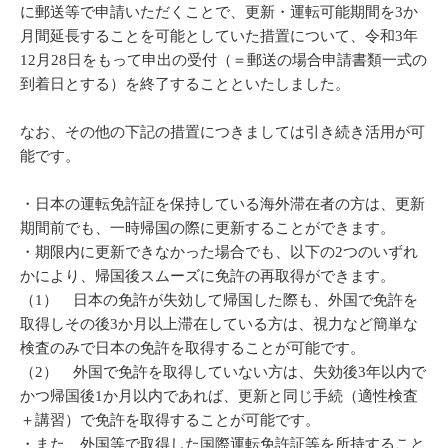
に郵送等で申請いただくことで、更新・運転可能期間を3か
月間延長することを可能としていた措置について、令和3年
12月28日をもって申出の受付（＝郵送の場合申請書類一式の
到着日とする）を終了することといたしました。
なお、その他の下記の措置につきましては引き続き活用が可
能です。
・日本の運転免許証を保持している海外滞在者の方は、更新
期間前でも、一時帰国の際に更新することができます。
・期限内に更新できなかった場合でも、以下の2つのいずれ
かにより、帰国後スムーズに免許の再取得ができます。
（1） 日本の免許が失効して帰国した際も、外国で免許を
取得しその後3か月以上滞在している方は、視力など簡単な
検査のみで日本の免許を取得することが可能です。
（2） 外国で免許を取得していない方は、失効後3年以内で
かつ帰国後1か月以内であれば、更新と同じ手続（適性検査
＋講習）で免許を取得することが可能です。
・また、外国等で取得した国際運転免許証等を所持すること