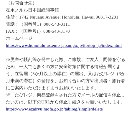
（お問合せ先）
在ホノルル日本国総領事館
住所：1742 Nuuanu Avenue, Honolulu, Hawaii 96817-3201
電話：（国番号1）808-543-3111
FAX：（国番号1）808-543-3170
ホームページ
https://www.honolulu.us.emb-japan.go.jp/itprtop_ja/index.html
※災害や騒乱等が発生した際、ご家族、ご友人、同僚を守る
ため、一人でも多くの方に安全対策に関する情報が届くよ
う、在留届（3か月以上の滞在）の届出、又はたびレジ（3か
月未満の滞在）の登録を、お知り合いの方や出張者・旅行者
にご案内いただけますようお願いいたします。
※「たびレジ」簡易登録をされた方でメールの配信を停止し
たい方は、以下のURLから停止手続きをお願いいたします。
https://www.ezairyu.mofa.go.jp/tabireg/simple/delete