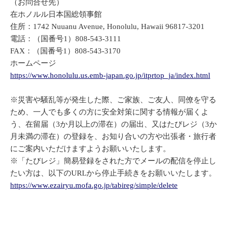
（お問合せ先）
在ホノルル日本国総領事館
住所：1742 Nuuanu Avenue, Honolulu, Hawaii 96817-3201
電話：（国番号1）808-543-3111
FAX：（国番号1）808-543-3170
ホームページ
https://www.honolulu.us.emb-japan.go.jp/itprtop_ja/index.html
※災害や騒乱等が発生した際、ご家族、ご友人、同僚を守る
ため、一人でも多くの方に安全対策に関する情報が届くよ
う、在留届（3か月以上の滞在）の届出、又はたびレジ（3か
月未満の滞在）の登録を、お知り合いの方や出張者・旅行者
にご案内いただけますようお願いいたします。
※「たびレジ」簡易登録をされた方でメールの配信を停止し
たい方は、以下のURLから停止手続きをお願いいたします。
https://www.ezairyu.mofa.go.jp/tabireg/simple/delete