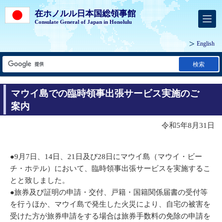
在ホノルル日本国総領事館
Consulate General of Japan in Honolulu
English
検索
マウイ島での臨時領事出張サービス実施のご
案内
令和5年8月31日
●9月7日、14日、21日及び28日にマウイ島（マウイ・ビー
チ・ホテル）において、臨時領事出張サービスを実施するこ
とと致しました。
●旅券及び証明の申請・交付、戸籍・国籍関係届書の受付等
を行うほか、マウイ島で発生した火災により、自宅の被害を
受けた方が旅券申請をする場合は旅券手数料の免除の申請を