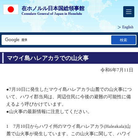
在ホノルル日本国総領事館
Consulate General of Japan in Honolulu
English
検索
マウイ島ハレアカラでの山火事
令和6年7月11日
●7月10日に発生したマウイ島ハレアカラ山麓での山火事につ
いて、ハワイ郡当局は、周辺住民に今後の避難の可能性に備
えるよう呼びかけています。
●山火事の最新情報に注意してください。
1 7月10日からハワイ州のマウイ島ハレアカラ(Haleakala)山
麓で山火事が発生しています。この山火事に関して、ハワイ