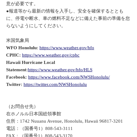
意が必要です。
●報道等から最新の情報を入手し、安全を確保するととも
に、停電や断水、車の燃料不足などに備えた事前の準備を怠
らないようにしてください。
米国気象局
WFO Honolulu:
https://www.weather.gov/hfo
CPHC:
https://www.weather.gov/cphc
Hawaii Hurricane Local
Statement:
https://www.weather.gov/hfo/HLS
Facebook:
https://www.facebook.com/NWSHonolulu/
Twitter:
https://twitter.com/NWSHonolulu
（お問合せ先）
在ホノルル日本国総領事館
住所：1742 Nuuanu Avenue, Honolulu, Hawaii 96817-3201
電話：（国番号1）808-543-3111
FAX：（国番号1）808-543-3170