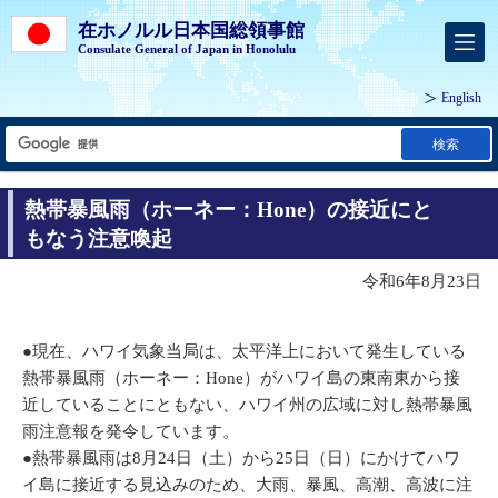
在ホノルル日本国総領事館
Consulate General of Japan in Honolulu
English
検索
熱帯暴風雨（ホーネー：Hone）の接近にと
もなう注意喚起
令和6年8月23日
●現在、ハワイ気象当局は、太平洋上において発生している
熱帯暴風雨（ホーネー：Hone）がハワイ島の東南東から接
近していることにともない、ハワイ州の広域に対し熱帯暴風
雨注意報を発令しています。
●熱帯暴風雨は8月24日（土）から25日（日）にかけてハワ
イ島に接近する見込みのため、大雨、暴風、高潮、高波に注