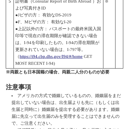
5
証明書（Consular Report of Birth Abroad ）お
※
よび写真付きID
●Jビザの方： 有効なDS-2019
●F、Mビザの方： 有効なI-20
●上記以外の方： パスポートの最終米国入国
印等で現在の滞在期限が確認できない場合
は、I-94を印刷したもの。I-94の滞在期限が
更新されていない場合は、I-797等。
（
https://i94.cbp.dhs.gov/I94/#/home
GET
MOST RECENT I-94)
※両親とも日本国籍の場合、両親二人分のものが必要
注意事項
アメリカの方式で婚姻しているものの、婚姻届をまだ
提出していない場合は、出生届よりも先に（もしくは出
生届と同時に）婚姻届を提出する必要があります。婚姻
届に先立って出生届のみを受理することはできませんの
で、ご注意ください。