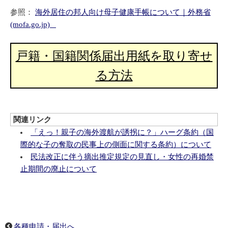
参照：
海外居住の邦人向け母子健康手帳について｜外務省
(mofa.go.jp)
戸籍・国籍関係届出用紙を取り寄せ
る方法
関連リンク
「えっ！親子の海外渡航が誘拐に？」ハーグ条約（国
際的な子の奪取の民事上の側面に関する条約）について
民法改正に伴う摘出推定規定の見直し・女性の再婚禁
止期間の廃止について
各種申請・届出へ