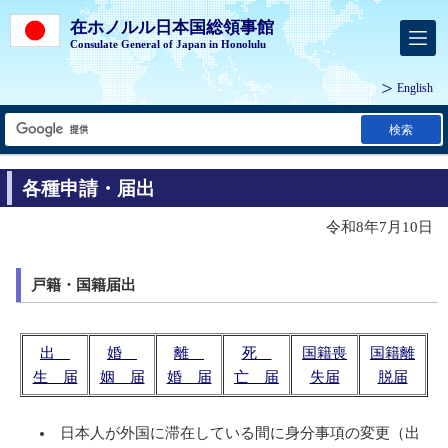
在ホノルル日本国総領事館
Consulate General of Japan in Honolulu
English
検索
各種申請・届出
令和8年7月10日
戸籍・国籍届出
出
婚
離
死
国籍喪
国籍離
生 届
姻 届
婚 届
亡 届
失届
脱届
日本人が外国に滞在している間に身分事項の変更（出