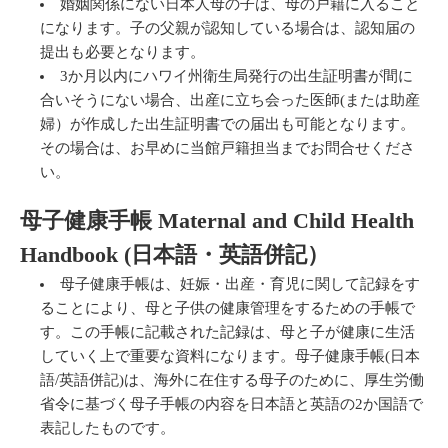
婚姻関係にない日本人母の子は、母の戸籍に入ること
になります。子の父親が認知している場合は、認知届の
提出も必要となります。
3か月以内にハワイ州衛生局発行の出生証明書が間に
合いそうにない場合、出産に立ち会った医師(または助産
婦）が作成した出生証明書での届出も可能となります。
その場合は、お早めに当館戸籍担当までお問合せくださ
い。
母子健康手帳 Maternal and Child Health
Handbook (日本語・英語併記）
母子健康手帳は、妊娠・出産・育児に関して記録をす
ることにより、母と子供の健康管理をするための手帳で
す。この手帳に記載された記録は、母と子が健康に生活
していく上で重要な資料になります。母子健康手帳(日本
語/英語併記)は、海外に在住する母子のために、厚生労働
省令に基づく母子手帳の内容を日本語と英語の2か国語で
表記したものです。