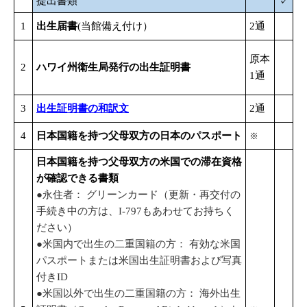
提出書類
✓
1
出生届書
(当館備え付け）
2通
原本
2
ハワイ州衛生局発行の出生証明書
1通
3
出生証明書の和訳文
2通
4
日本国籍を持つ父母双方の日本のパスポート
※
日本国籍を持つ父母双方の米国での滞在資格
が確認できる書類
●永住者： グリーンカード（更新・再交付の
手続き中の方は、I-797もあわせてお持ちく
ださい）
●米国内で出生の二重国籍の方： 有効な米国
パスポートまたは米国出生証明書および写真
付きID
●米国以外で出生の二重国籍の方： 海外出生